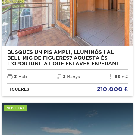
BUSQUES UN PIS AMPLI, LLUMINÓS I AL
BELL MIG DE FIGUERES? AQUESTA ÉS
L'OPORTUNITAT QUE ESTAVES ESPERANT.
3
Hab.
2
Banys
83
m
2
210.000 €
FIGUERES
NOVETAT