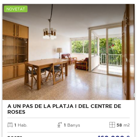
NOVETAT
A UN PAS DE LA PLATJA I DEL CENTRE DE
ROSES
1
Hab.
1
Banys
58
m
2