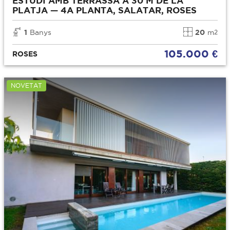
ESTUDI AMB TERRASSA A 30 M DE LA
PLATJA — 4A PLANTA, SALATAR, ROSES
1
Banys
20
m
2
105.000 €
ROSES
NOVETAT