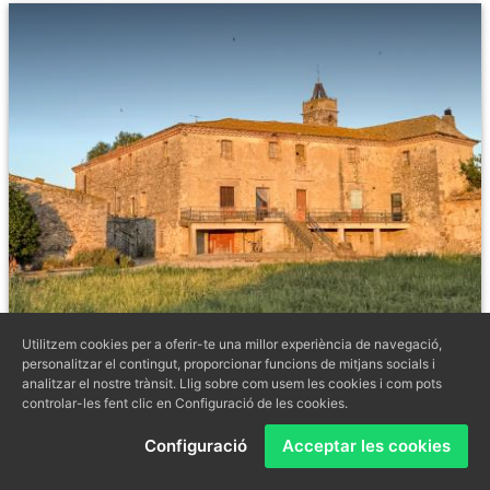
Utilitzem cookies per a oferir-te una millor experiència de navegació,
personalitzar el contingut, proporcionar funcions de mitjans socials i
FINCA SEÑORIAL EN EL ALT EMPORDÀ, A
analitzar el nostre trànsit. Llig sobre com usem les cookies i com pots
POCOS MINUTOS DE LA CIUDAD Y DE LA
controlar-les fent clic en Configuració de les cookies.
COSTA BRAVA
Configuració
Acceptar les cookies
4
Hab.
1
Banys
390
m
2