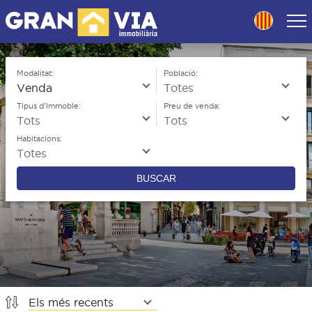
Skip
to
navigation
Skip
to
Modalitat:
Població:
content
Tipus d'Immoble:
Preu de venda:
Habitacions:
BUSCAR