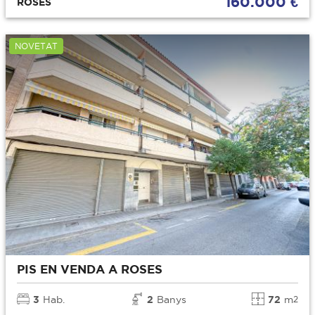
160.000 €
ROSES
NOVETAT
PIS EN VENDA A ROSES
3
Hab.
2
Banys
72
m
2