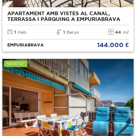
APARTAMENT AMB VISTES AL CANAL,
TERRASSA I PÀRQUING A EMPURIABRAVA
1
Hab.
1
Banys
44
m
2
144.000 €
EMPURIABRAVA
NOVETAT