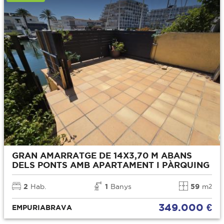
GRAN AMARRATGE DE 14X3,70 M ABANS
DELS PONTS AMB APARTAMENT I PÀRQUING
2
Hab.
1
Banys
59
m
2
349.000 €
EMPURIABRAVA