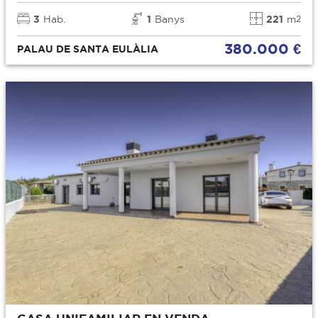
3
Hab.
1
Banys
221
m
2
380.000 €
PALAU DE SANTA EULÀLIA