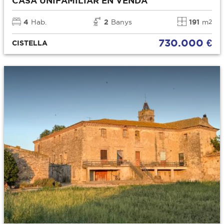
CASA UNIFAMILIAR EN VENDA
4
Hab.
2
Banys
191
m
2
730.000 €
CISTELLA