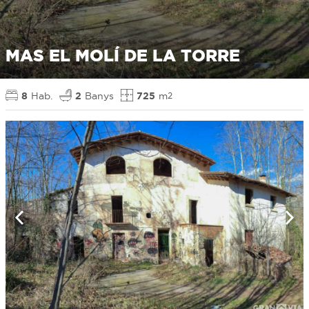
MAS EL MOLÍ DE LA TORRE
8
Hab.
2
Banys
725
m
2