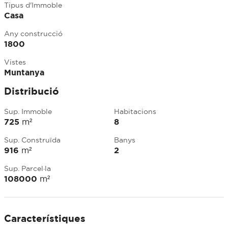
Tipus d'Immoble
Casa
Any construcció
1800
Vistes
Muntanya
Distribució
Sup. Immoble
Habitacions
725
m²
8
Sup. Construïda
Banys
916
m²
2
Sup. Parcel·la
108000
m²
Característiques