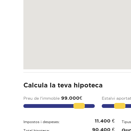
Calcula la teva hipoteca
99.000
€
Preu de l'immoble
Estalvi aporta
11.400
€
Impostos i despeses:
Tipus
90.400
€
Quo
Total hipoteca: