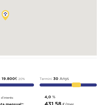
19.800
€
30
Anys
t
Termini
20
%
4,0
%
 d'interés:
431,58
ta mensual*:
€/mes