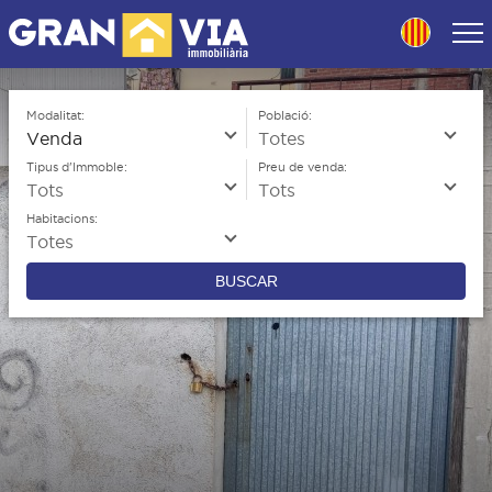
Skip
to
navigation
Skip
to
Modalitat:
Població:
content
Tipus d'Immoble:
Preu de venda:
Habitacions:
BUSCAR