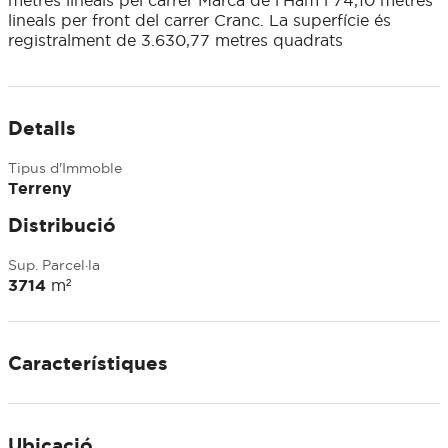
metres lineals pel carrer Marca de l’Ham i 74,10 metres
lineals per front del carrer Cranc. La superfície és
registralment de 3.630,77 metres quadrats
Detalls
Tipus d'Immoble
Terreny
Distribució
Sup. Parcel·la
3714
m²
Característiques
Ubicació