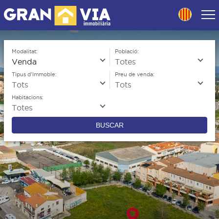
Skip
to
navigation
Skip
to
Modalitat:
Població:
content
Tipus d'Immoble:
Preu de venda:
Habitacions:
BUSCAR