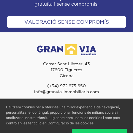
gratuïta i sense compromís.
VALORACIÓ SENSE COMPROMÍS
Carrer Sant Llàtzer, 43
17600 Figueres
Girona
(+34) 972 675 650
info@granvia-immobiliaria.com
Utilitzem cookies per a oferir-te una millor experiència de navegació,
© 2026 Gran Via Immobiliària - TOTS ELS DRETS RESERVATS
personalitzar el contingut, proporcionar funcions de mitjans socials i
analitzar el nostre trànsit. Llig sobre com usem les cookies i com pots
Avís Legal
-
Política de Privacitat
-
Política de Cookies
controlar-les fent clic en Configuració de les cookies.