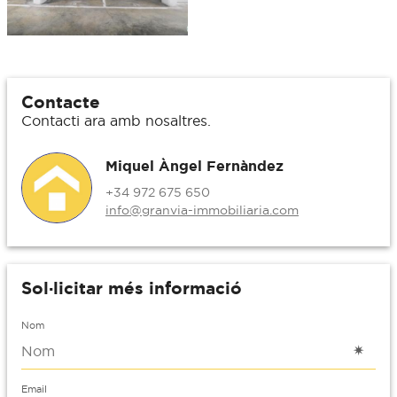
Contacte
Contacti ara amb nosaltres.
Miquel Àngel Fernàndez
+34 972 675 650
info@granvia-immobiliaria.com
Sol·licitar més informació
Nom
Email