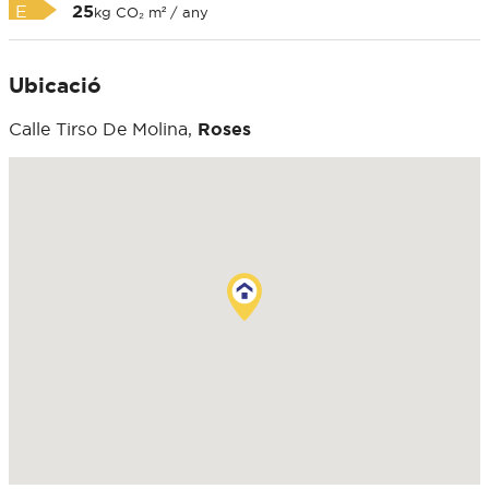
E
25
kg CO₂ m² / any
Ubicació
Calle Tirso De Molina,
Roses