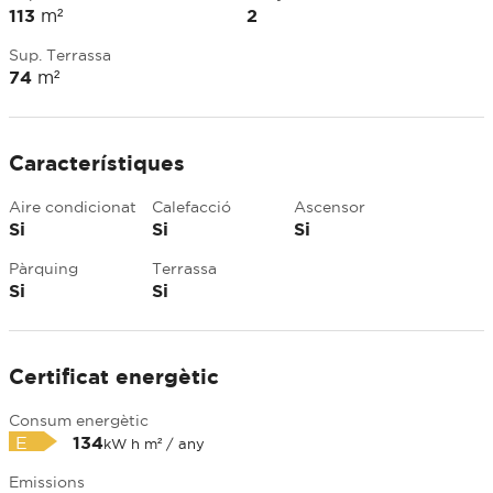
113
m²
2
Sup. Terrassa
74
m²
Característiques
Aire condicionat
Calefacció
Ascensor
Si
Si
Si
Pàrquing
Terrassa
Si
Si
Certificat energètic
Consum energètic
E
134
kW h m² / any
Emissions