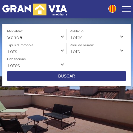
Skip
to
navigation
Skip
to
Modalitat:
Població:
content
Tipus d'Immoble:
Preu de venda:
Habitacions:
BUSCAR