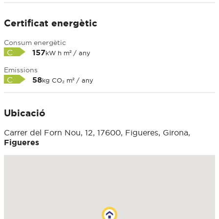
Certificat energètic
Consum energètic
C
157
kW h m² / any
Emissions
C
58
kg CO₂ m² / any
Ubicació
Carrer del Forn Nou, 12, 17600, Figueres, Girona,
Figueres