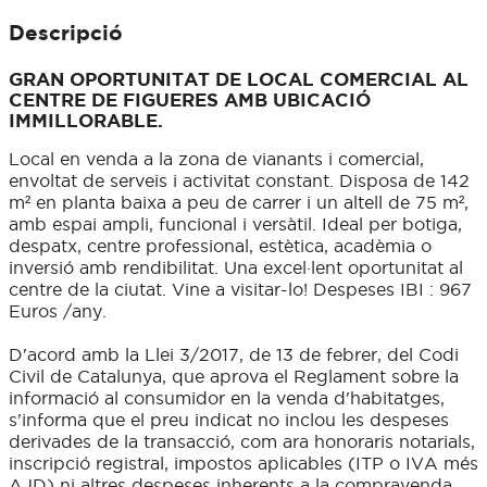
Descripció
GRAN OPORTUNITAT DE LOCAL COMERCIAL AL
CENTRE DE FIGUERES AMB UBICACIÓ
IMMILLORABLE.
Local en venda a la zona de vianants i comercial,
envoltat de serveis i activitat constant. Disposa de 142
m² en planta baixa a peu de carrer i un altell de 75 m²,
amb espai ampli, funcional i versàtil. Ideal per botiga,
despatx, centre professional, estètica, acadèmia o
inversió amb rendibilitat. Una excel·lent oportunitat al
centre de la ciutat. Vine a visitar-lo! Despeses IBI : 967
Euros /any.
D'acord amb la Llei 3/2017, de 13 de febrer, del Codi
Civil de Catalunya, que aprova el Reglament sobre la
informació al consumidor en la venda d'habitatges,
s'informa que el preu indicat no inclou les despeses
derivades de la transacció, com ara honoraris notarials,
inscripció registral, impostos aplicables (ITP o IVA més
AJD) ni altres despeses inherents a la compravenda.