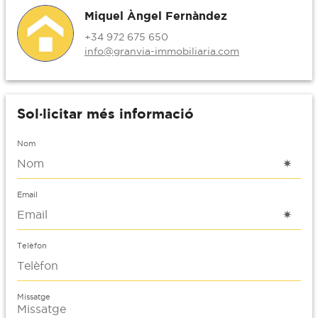
Miquel Àngel Fernàndez
+34 972 675 650
info@granvia-immobiliaria.com
Sol·licitar més informació
Nom
Email
Telèfon
Missatge