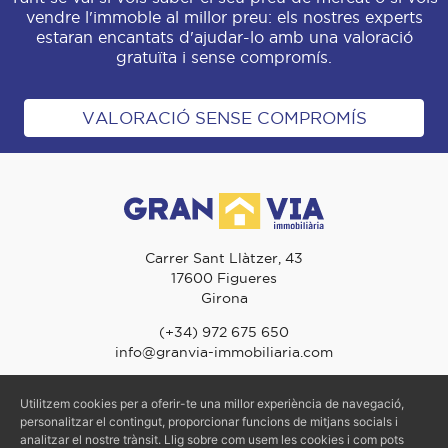
vendre l'immoble al millor preu: els nostres experts
estaran encantats d'ajudar-lo amb una valoració
gratuïta i sense compromís.
VALORACIÓ SENSE COMPROMÍS
Carrer Sant Llàtzer, 43
17600 Figueres
Girona
(+34) 972 675 650
info@granvia-immobiliaria.com
Utilitzem cookies per a oferir-te una millor experiència de navegació,
personalitzar el contingut, proporcionar funcions de mitjans socials i
© 2026 Gran Via Immobiliària - TOTS ELS DRETS RESERVATS
analitzar el nostre trànsit. Llig sobre com usem les cookies i com pots
Avís Legal
-
Política de Privacitat
-
Política de Cookies