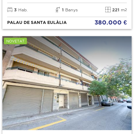
3
Hab.
1
Banys
221
m
2
380.000 €
PALAU DE SANTA EULÀLIA
NOVETAT