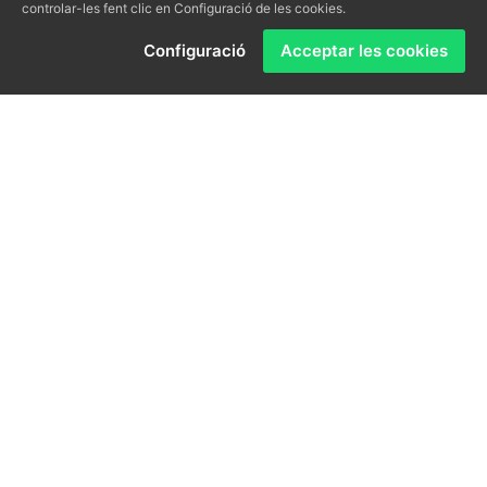
controlar-les fent clic en Configuració de les cookies.
Demani’ns informació sobre el que necessiti.
Configuració
Acceptar les cookies
L'assessorarem sense cap compromís.
Som una empresa amb una llarga experiència
professional en la gestió immobiliària. La satisfacció
dels nostres clients és per nosaltres el més important,
oferint en tot moment el millor servei, assessorament i
transparència, amb un tracte totalment personalitzat
segons la necessitat de cada client.
Des de la nostra pàgina podrà trobar tots els serveis
que li oferim, així com consultar una mostra dels
immobles que disposem en cartera i que podrien ser
del seu interès.