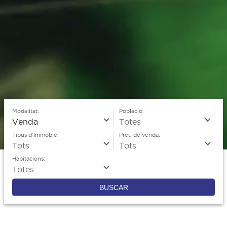
Modalitat:
Població:
Tipus d'Immoble:
Preu de venda:
Habitacions:
BUSCAR