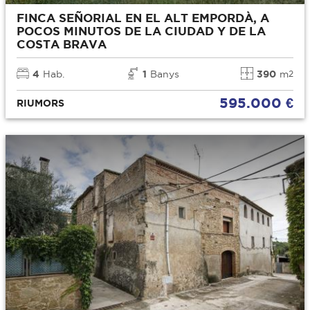
FINCA SEÑORIAL EN EL ALT EMPORDÀ, A
POCOS MINUTOS DE LA CIUDAD Y DE LA
COSTA BRAVA
4
Hab.
1
Banys
390
m
2
595.000 €
RIUMORS