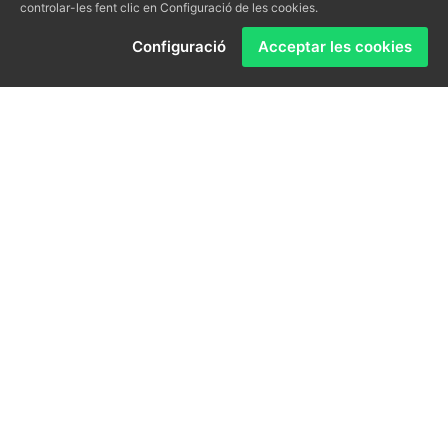
controlar-les fent clic en Configuració de les cookies.
Demani’ns informació sobre el que necessiti.
Configuració
Acceptar les cookies
L'assessorarem sense cap compromís.
Som una empresa amb una llarga experiència
professional en la gestió immobiliària. La satisfacció
dels nostres clients és per nosaltres el més important,
oferint en tot moment el millor servei, assessorament i
transparència, amb un tracte totalment personalitzat
segons la necessitat de cada client.
Des de la nostra pàgina podrà trobar tots els serveis
que li oferim, així com consultar una mostra dels
immobles que disposem en cartera i que podrien ser
del seu interès.