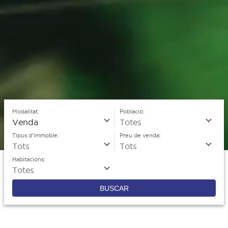
Modalitat:
Població:
Tipus d'Immoble:
Preu de venda:
Habitacions:
BUSCAR