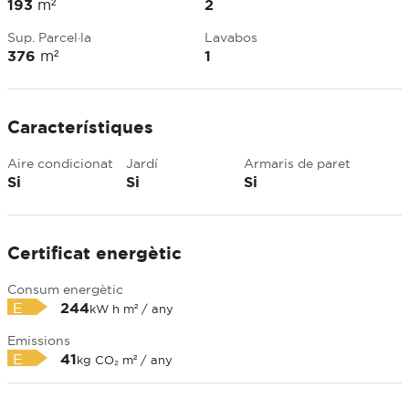
193
m²
2
Sup. Parcel·la
Lavabos
376
m²
1
Característiques
Aire condicionat
Jardí
Armaris de paret
Si
Si
Si
Certificat energètic
Consum energètic
E
244
kW h m² / any
Emissions
E
41
kg CO₂ m² / any