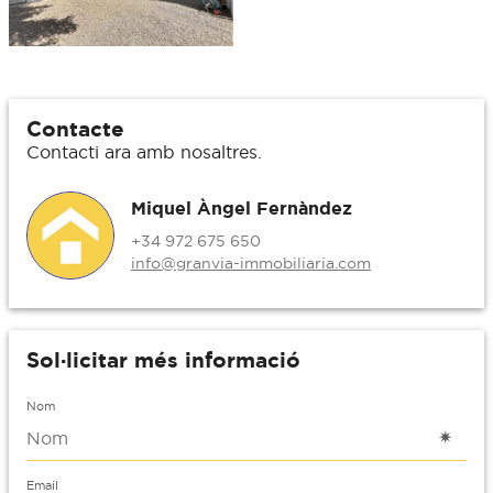
Contacte
Contacti ara amb nosaltres.
Miquel Àngel Fernàndez
+34 972 675 650
info@granvia-immobiliaria.com
Sol·licitar més informació
Nom
Email