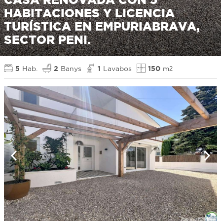
HABITACIONES Y LICENCIA
TURÍSTICA EN EMPURIABRAVA,
SECTOR PENI.
5
Hab.
2
Banys
1
Lavabos
150
m
2