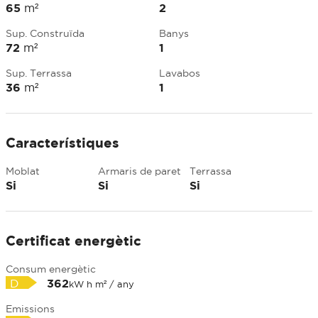
65
m²
2
Sup. Construïda
Banys
72
m²
1
Sup. Terrassa
Lavabos
36
m²
1
Característiques
Moblat
Armaris de paret
Terrassa
Si
Si
Si
Certificat energètic
Consum energètic
D
362
kW h m² / any
Emissions