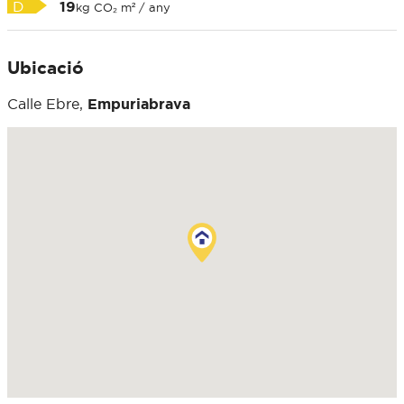
D
19
kg CO₂ m² / any
Ubicació
Calle Ebre,
Empuriabrava