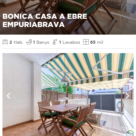
BONICA CASA A EBRE
EMPURIABRAVA
2
Hab.
1
Banys
1
Lavabos
65
m
2