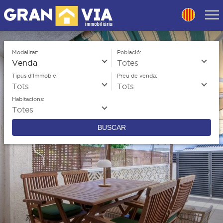
Skip
to
navigation
Skip
to
Modalitat:
Població:
content
Tipus d'Immoble:
Preu de venda:
Habitacions:
BUSCAR