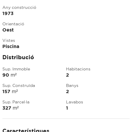
Any construcció
1973
Orientació
Oest
Vistes
Piscina
Distribució
Sup. Immoble
Habitacions
90
m²
2
Sup. Construïda
Banys
157
m²
2
Sup. Parcel·la
Lavabos
327
m²
1
Característiques