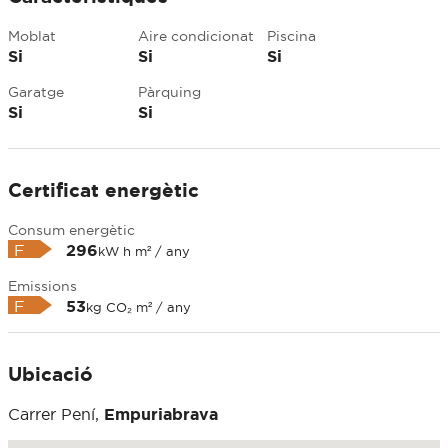
Moblat
Aire condicionat
Piscina
Si
Si
Si
Garatge
Pàrquing
Si
Si
Certificat energètic
Consum energètic
F
296
kW h m² / any
Emissions
F
53
kg CO₂ m² / any
Ubicació
Carrer Pení,
Empuriabrava