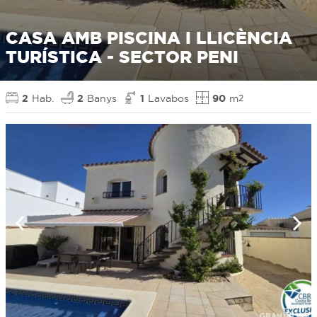
CASA AMB PISCINA I LLICÈNCIA
TURÍSTICA - SECTOR PENI
2
Hab.
2
Banys
1
Lavabos
90
m
2