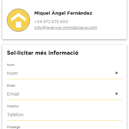
Miquel Àngel Fernàndez
+34 972 675 650
info@granvia-immobiliaria.com
Sol·licitar més informació
Nom
Email
Telèfon
Missatge