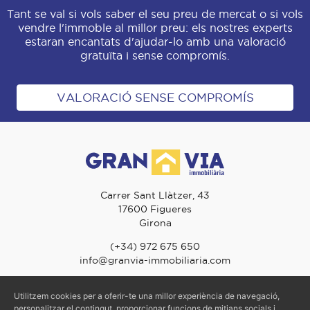
Tant se val si vols saber el seu preu de mercat o si vols
vendre l'immoble al millor preu: els nostres experts
estaran encantats d'ajudar-lo amb una valoració
gratuïta i sense compromís.
VALORACIÓ SENSE COMPROMÍS
Carrer Sant Llàtzer, 43
17600 Figueres
Girona
(+34) 972 675 650
info@granvia-immobiliaria.com
Utilitzem cookies per a oferir-te una millor experiència de navegació,
© 2026 Gran Via Immobiliària - TOTS ELS DRETS RESERVATS
personalitzar el contingut, proporcionar funcions de mitjans socials i