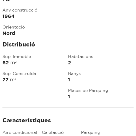
Any construcció
1964
Orientació
Nord
Distribució
Sup. Immoble
Habitacions
62
m²
2
Sup. Construïda
Banys
77
m²
1
Places de Pàrquing
1
Característiques
Aire condicionat
Calefacció
Pàrquing