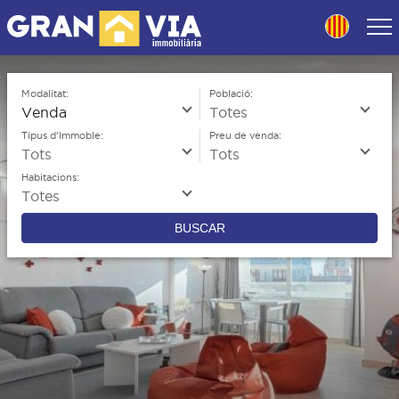
Skip
to
navigation
Skip
to
Modalitat:
Població:
content
Tipus d'Immoble:
Preu de venda:
Habitacions:
BUSCAR