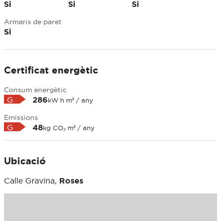
Si
Si
Si
Armaris de paret
Si
Certificat energètic
Consum energètic
G
286
kW h m² / any
Emissions
G
48
kg CO₂ m² / any
Ubicació
Calle Gravina,
Roses