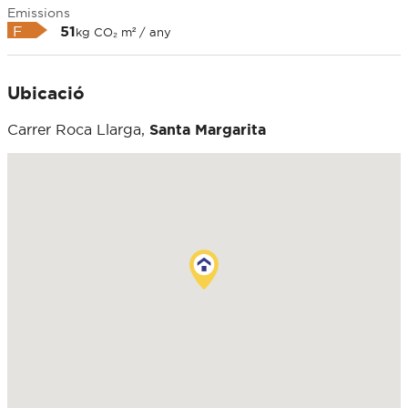
Emissions
F
51
kg CO₂ m² / any
Ubicació
Carrer Roca Llarga,
Santa Margarita