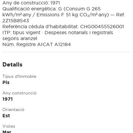
Any de construcció: 1971
Qualificació energètica: G (Consum G 265
kWh/m²·any / Emissions F 51 kg CO₂/m²·any) — Ref.
2Z15B8543
Referència cèdula d'habitabilitat: CHG00455526001
ITP: tipus vigent · Despeses notarials i registrals
segons aranzel
Núm. Registre AICAT A12184
Detalls
Tipus d'Immoble
Pis
Any construcció
1971
Orientació
Est
Vistes
Mar