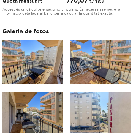
770,07
Quota mensual*:
€/mes
Aquest és un càlcul orientatiu no vinculant. És necessari remetre la
informació detallada al banc per a calcular la quantitat exacta.
Galeria de fotos