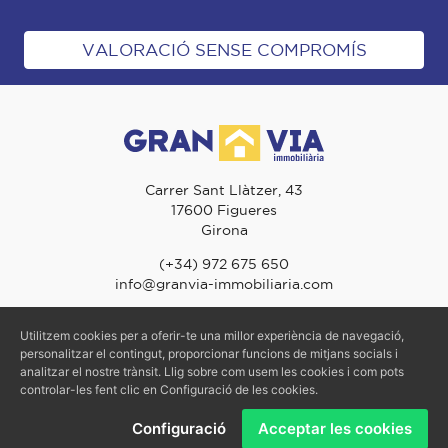
VALORACIÓ SENSE COMPROMÍS
Carrer Sant Llàtzer, 43
17600 Figueres
Girona
(+34) 972 675 650
info@granvia-immobiliaria.com
Utilitzem cookies per a oferir-te una millor experiència de navegació,
personalitzar el contingut, proporcionar funcions de mitjans socials i
© 2026 Gran Via Immobiliària - TOTS ELS DRETS RESERVATS
analitzar el nostre trànsit. Llig sobre com usem les cookies i com pots
Avís Legal
-
Política de Privacitat
-
Política de Cookies
controlar-les fent clic en Configuració de les cookies.
Configuració
Acceptar les cookies
Preu de venda:
CONTACTAR