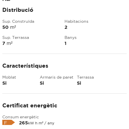
Distribució
Sup. Construïda
Habitacions
50
m²
2
Sup. Terrassa
Banys
7
m²
1
Característiques
Moblat
Armaris de paret
Terrassa
Si
Si
Si
Certificat energètic
Consum energètic
F
265
kW h m² / any