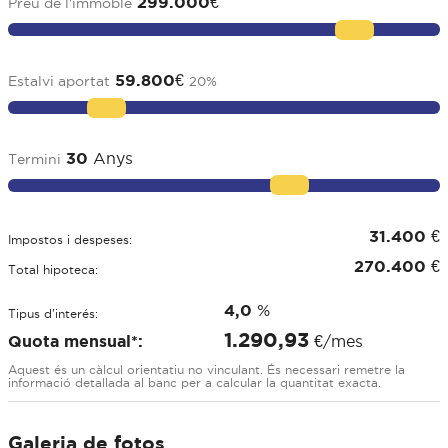
299.000
€
Preu de l'immoble
59.800
€
Estalvi aportat
20
%
30
Anys
Termini
31.400
€
Impostos i despeses:
270.400
€
Total hipoteca:
4,0
%
Tipus d'interés:
1.290,93
Quota mensual*:
€/mes
Aquest és un càlcul orientatiu no vinculant. És necessari remetre la
informació detallada al banc per a calcular la quantitat exacta.
Galeria de fotos