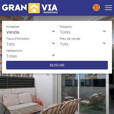
Skip
to
navigation
Skip
to
Modalitat:
Població:
content
Tipus d'Immoble:
Preu de venda:
Habitacions:
BUSCAR