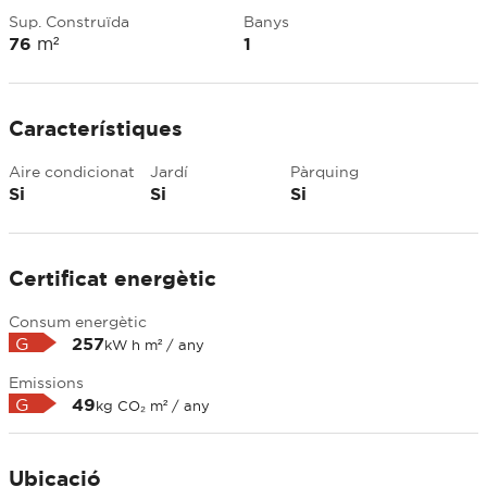
Sup. Construïda
Banys
76
m²
1
Característiques
Aire condicionat
Jardí
Pàrquing
Si
Si
Si
Certificat energètic
Consum energètic
G
257
kW h m² / any
Emissions
G
49
kg CO₂ m² / any
Ubicació