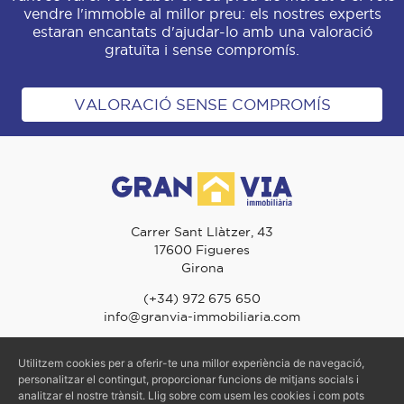
vendre l'immoble al millor preu: els nostres experts
estaran encantats d'ajudar-lo amb una valoració
gratuïta i sense compromís.
VALORACIÓ SENSE COMPROMÍS
Carrer Sant Llàtzer, 43
17600 Figueres
Girona
(+34) 972 675 650
info@granvia-immobiliaria.com
Utilitzem cookies per a oferir-te una millor experiència de navegació,
© 2026 Gran Via Immobiliària - TOTS ELS DRETS RESERVATS
personalitzar el contingut, proporcionar funcions de mitjans socials i
analitzar el nostre trànsit. Llig sobre com usem les cookies i com pots
Avís Legal
-
Política de Privacitat
-
Política de Cookies