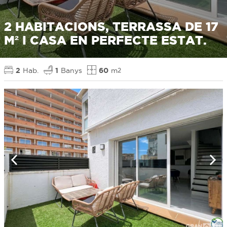
2 HABITACIONS, TERRASSA DE 17
M² I CASA EN PERFECTE ESTAT.
2
Hab.
1
Banys
60
m
2