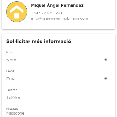
Miquel Àngel Fernàndez
+34 972 675 650
info@granvia-immobiliaria.com
Sol·licitar més informació
Nom
Email
Telèfon
Missatge