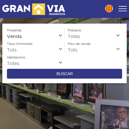
Skip
to
navigation
Skip
to
Modalitat:
Població:
content
Tipus d'Immoble:
Preu de venda:
Habitacions:
BUSCAR