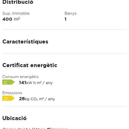
Distribució
Sup. Immoble
Banys
400
m²
1
Característiques
Certificat energètic
Consum energètic
C
141
kW h m² / any
Emissions
D
28
kg CO₂ m² / any
Ubicació