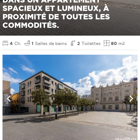
SPACIEUX ET LUMINEUX, À
PROXIMITÉ DE TOUTES LES
COMMODITÉS.
4
Ch.
1
Salles de bains
2
Toilettes
80
m
2