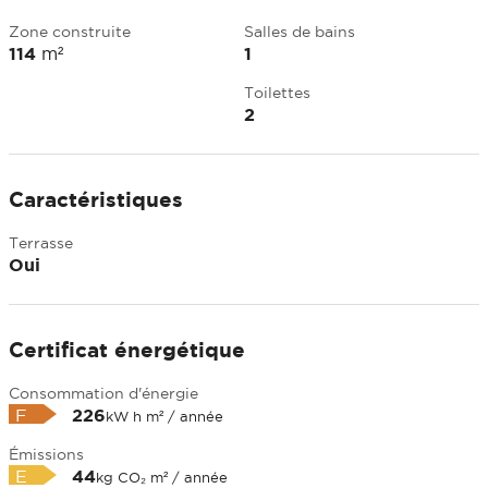
Zone construite
Salles de bains
114
m²
1
Toilettes
2
Caractéristiques
Terrasse
Oui
Certificat énergétique
Consommation d'énergie
F
226
kW h m² / année
Émissions
E
44
kg CO₂ m² / année