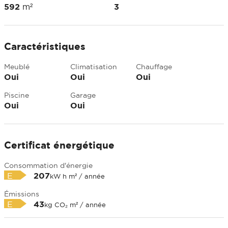
592
m²
3
Caractéristiques
Meublé
Climatisation
Chauffage
Oui
Oui
Oui
Piscine
Garage
Oui
Oui
Certificat énergétique
Consommation d'énergie
E
207
kW h m² / année
Émissions
E
43
kg CO₂ m² / année