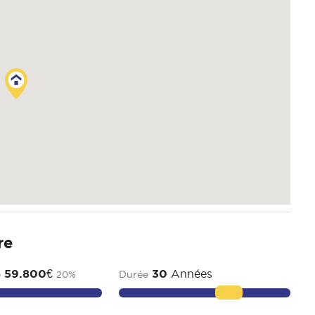
re
59.800
€
30
Années
e
Durée
20
%