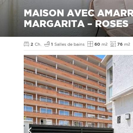
MAISON AVEC AMARR
MARGARITA – ROSES
2
Ch.
1
Salles de bains
60
m
76
m
2
2