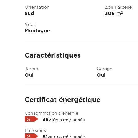
Orientation
Zon Parcelle
Sud
306
m²
Vues
Montagne
Caractéristiques
Jardin
Garage
Oui
Oui
Certificat énergétique
Consommation d'énergie
G
387
kW h m² / année
Émissions
G
81
kg CO₂ m² / année