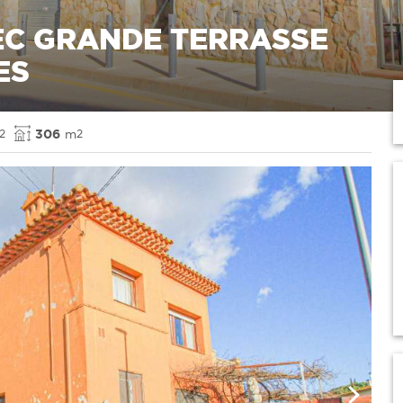
EC GRANDE TERRASSE
ES
306
m
2
2