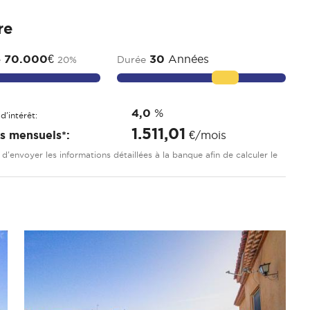
re
70.000
€
30
Années
e
Durée
20
%
4,0
%
d'intérêt:
1.511,01
is mensuels*:
€/mois
re d'envoyer les informations détaillées à la banque afin de calculer le