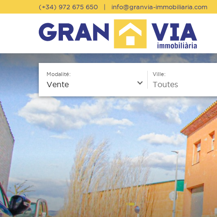
Skip
(+34) 972 675 650 |
info@granvia-immobiliaria.com
to
navigation
Skip
to
content
Modalité:
Ville: