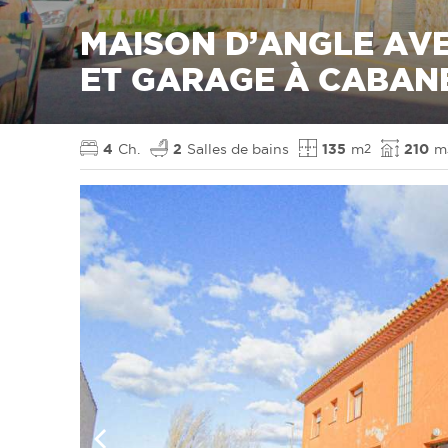
MAISON D’ANGLE AV
ET GARAGE À CABAN
4
Ch.
2
Salles de bains
135
m
210
m
2