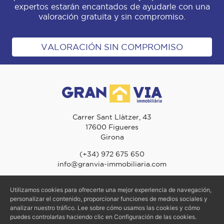
expertos estarán encantados de ayudarle con una
valoración gratuita y sin compromiso.
VALORACIÓN SIN COMPROMISO
Carrer Sant Llàtzer, 43
17600 Figueres
Girona
(+34) 972 675 650
info@granvia-immobiliaria.com
Utilizamos cookies para ofrecerte una mejor experiencia de navegación,
personalizar el contenido, proporcionar funciones de medios sociales y
© 2026 Gran Via Immobiliària - TODOS LOS DERECHOS RESERVADOS
analizar nuestro tráfico. Lee sobre cómo usamos las cookies y cómo
Aviso Legal
-
Política de Privacidad
-
Política de Cookies
puedes controlarlas haciendo clic en Configuración de las cookies.