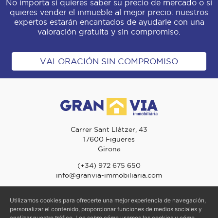
No importa si quieres saber su precio de mercado o si
quieres vender el inmueble al mejor precio: nuestros
expertos estarán encantados de ayudarle con una
valoración gratuita y sin compromiso.
VALORACIÓN SIN COMPROMISO
Carrer Sant Llàtzer, 43
17600 Figueres
Girona
(+34) 972 675 650
info@granvia-immobiliaria.com
Utilizamos cookies para ofrecerte una mejor experiencia de navegación,
personalizar el contenido, proporcionar funciones de medios sociales y
© 2026 Gran Via Immobiliària - TODOS LOS DERECHOS RESERVADOS
analizar nuestro tráfico. Lee sobre cómo usamos las cookies y cómo