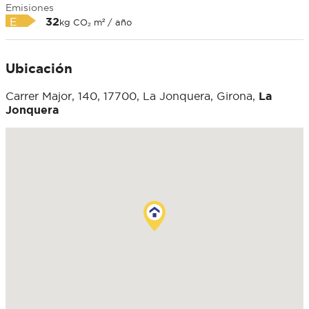
Emisiones
E
32
kg CO₂ m² / año
Ubicación
Carrer Major, 140, 17700, La Jonquera, Girona,
La
Jonquera