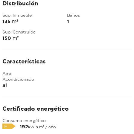
Distribución
Sup. Inmueble
Baños
135
m²
1
Sup. Construida
150
m²
Características
Aire
Acondicionado
Si
Certificado energético
Consumo energético
E
192
kW h m² / año